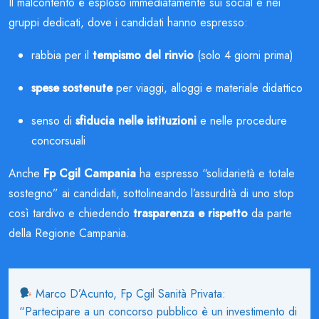
Il malcontento è esploso immediatamente sui social e nei
gruppi dedicati, dove i candidati hanno espresso:
rabbia per il
tempismo del rinvio
(solo 4 giorni prima)
spese sostenute
per viaggi, alloggi e materiale didattico
senso di
sfiducia nelle istituzioni
e nelle procedure
concorsuali
Anche
Fp Cgil Campania
ha espresso “solidarietà e totale
sostegno” ai candidati, sottolineando l’assurdità di uno stop
così tardivo e chiedendo
trasparenza e rispetto
da parte
della Regione Campania.
Marco D’Acunto, Fp Cgil Sanità Privata:
“Partecipare a un concorso pubblico è un investimento di