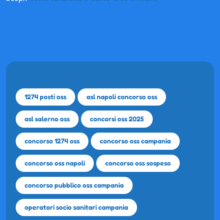
Tags:
1274 posti oss
asl napoli concorso oss
asl salerno oss
concorsi oss 2025
concorso 1274 oss
concorso oss campania
concorso oss napoli
concorso oss sospeso
concorso pubblico oss campania
operatori socio sanitari campania