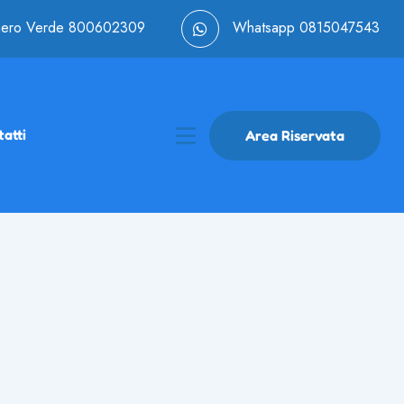
ero Verde
800602309
Whatsapp
0815047543
atti
Area Riservata