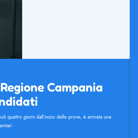
a Regione Campania
ndidati
quattro giorni dall’inizio delle prove, è arrivata una
nitari