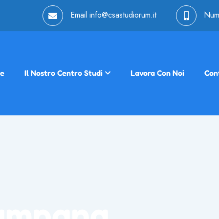
Email
info@csastudiorum.it
Num
e
Il Nostro Centro Studi
Lavora Con Noi
Cont
campana