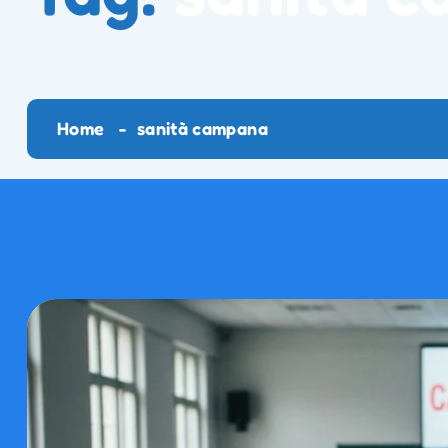
Home
sanità campana