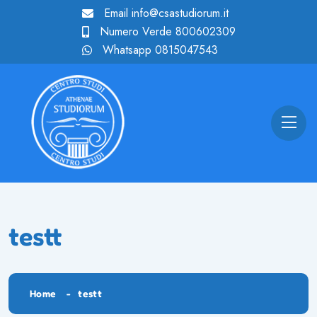
Email
info@csastudiorum.it
Numero Verde
800602309
Whatsapp
0815047543
testt
Home
testt