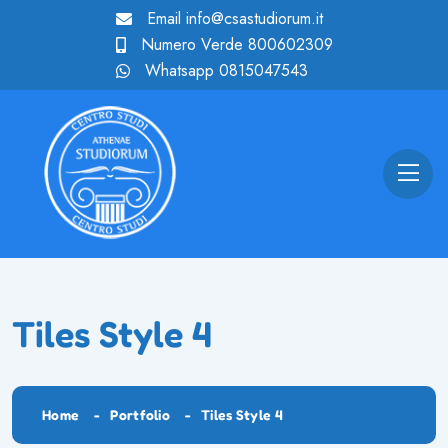
Email
info@csastudiorum.it
Numero Verde
800602309
Whatsapp
0815047543
Tiles Style 4
Home
Portfolio
Tiles Style 4