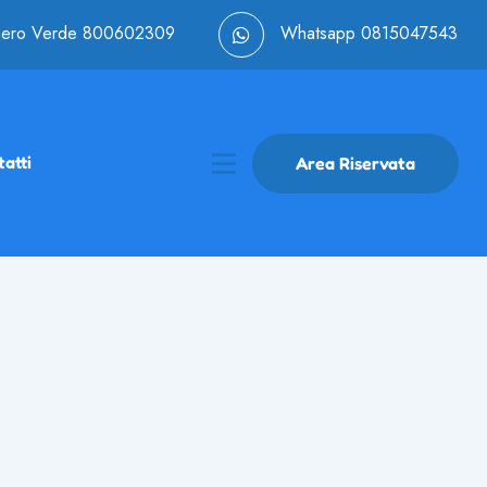
ero Verde
800602309
Whatsapp
0815047543
atti
Area Riservata