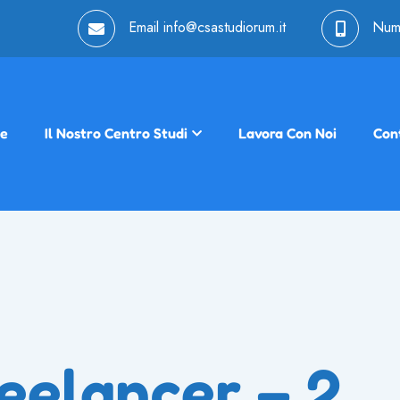
Email
info@csastudiorum.it
Num
e
Il Nostro Centro Studi
Lavora Con Noi
Cont
eelancer – 2