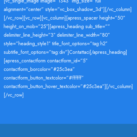
[vc_single_image image=”1343″ img_size=”full”
alignment=”center” style=”vc_box_shadow_3d”][/vc_column]
[/vc_row][vc_row][vc_column][apress_spacer height=”50″
height_on_mob=”25″][apress_heading sub_title=””
delimiter_line_height=”3″ delimiter_line_width=”80″
style=”heading_style1″ title_font_options=”tag:h2″
subtitle_font_options=”tag:div”]Contattaci[/apress_heading]
[apress_contactform contactform_id=”5″
contactform_borcolor=”#25c3ea”
contactform_button_textcolor=”#ffffff”
contactform_button_hover_textcolor=”#25c3ea”][/vc_column]
[/vc_row]