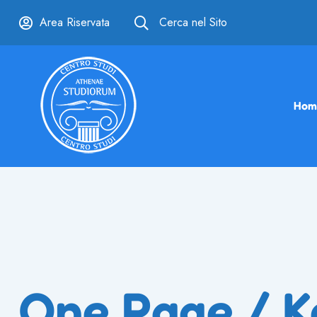
Area Riservata
Cerca nel Sito
Hom
One Page / K