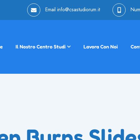
Email
info@csastudiorum.it
Num
e
Il Nostro Centro Studi
Lavora Con Noi
Cont
en Burns Slide