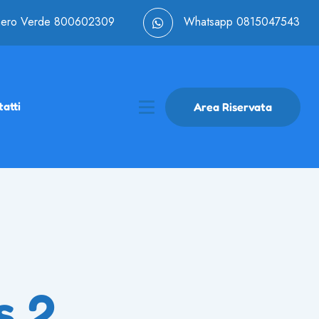
ero Verde
800602309
Whatsapp
0815047543
atti
Area Riservata
s 2