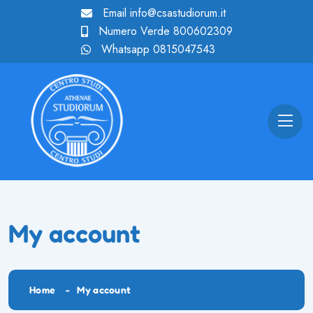
Email
info@csastudiorum.it
Numero Verde
800602309
Whatsapp
0815047543
My account
Home
My account