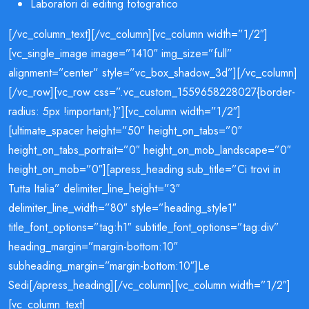
Laboratori di editing fotografico
[/vc_column_text][/vc_column][vc_column width=”1/2″]
[vc_single_image image=”1410″ img_size=”full”
alignment=”center” style=”vc_box_shadow_3d”][/vc_column]
[/vc_row][vc_row css=”.vc_custom_1559658228027{border-
radius: 5px !important;}”][vc_column width=”1/2″]
[ultimate_spacer height=”50″ height_on_tabs=”0″
height_on_tabs_portrait=”0″ height_on_mob_landscape=”0″
height_on_mob=”0″][apress_heading sub_title=”Ci trovi in
Tutta Italia” delimiter_line_height=”3″
delimiter_line_width=”80″ style=”heading_style1″
title_font_options=”tag:h1″ subtitle_font_options=”tag:div”
heading_margin=”margin-bottom:10″
subheading_margin=”margin-bottom:10″]Le
Sedi[/apress_heading][/vc_column][vc_column width=”1/2″]
[vc_column_text]