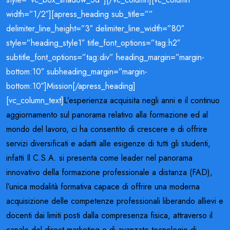
width=”1/2″][apress_heading sub_title=””
delimiter_line_height=”3″ delimiter_line_width=”80″
style=”heading_style1″ title_font_options=”tag:h2″
subtitle_font_options=”tag:div” heading_margin=”margin-
bottom:10″ subheading_margin=”margin-
bottom:10″]Mission[/apress_heading]
[vc_column_text]
L’esperienza acquisita negli anni e il continuo
aggiornamento sul panorama relativo alla formazione ed al
mondo del lavoro, ci ha consentito di crescere e di offrire
servizi diversificati e adatti alle esigenze di tutti gli studenti,
infatti Il C.S.A. si presenta come leader nel panorama
innovativo della formazione professionale a distanza (FAD),
l’unica modalità formativa capace di offrire una moderna
acquisizione delle competenze professionali liberando allievi e
docenti dai limiti posti dalla compresenza fisica, attraverso il
canale del direct marketing e di avanzate tecnologie di