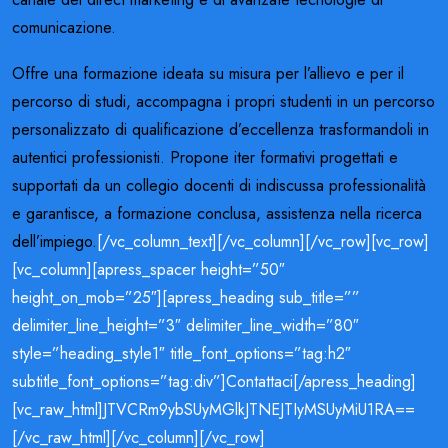
comunicazione.
Offre una formazione ideata su misura per l’allievo e per il
percorso di studi, accompagna i propri studenti in un percorso
personalizzato di qualificazione d’eccellenza trasformandoli in
autentici professionisti. Propone iter formativi progettati e
supportati da un collegio docenti di indiscussa professionalità
e garantisce, a formazione conclusa, assistenza nella ricerca
dell’impiego.
[/vc_column_text][/vc_column][/vc_row][vc_row]
[vc_column][apress_spacer height=”50″
height_on_mob=”25″][apress_heading sub_title=””
delimiter_line_height=”3″ delimiter_line_width=”80″
style=”heading_style1″ title_font_options=”tag:h2″
subtitle_font_options=”tag:div”]Contattaci[/apress_heading]
[vc_raw_html]JTVCRm9ybSUyMGlkJTNEJTIyMSUyMiU1RA==
[/vc_raw_html][/vc_column][/vc_row]