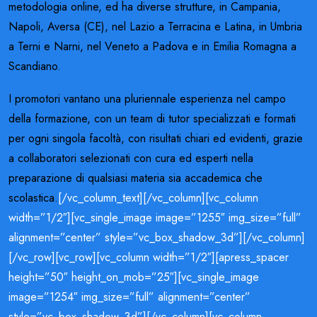
metodologia online, ed ha diverse strutture, in Campania,
Napoli, Aversa (CE), nel Lazio a Terracina e Latina, in Umbria
a Terni e Narni, nel Veneto a Padova e in Emilia Romagna a
Scandiano.
I promotori vantano una pluriennale esperienza nel campo
della formazione, con un team di tutor specializzati e formati
per ogni singola facoltà, con risultati chiari ed evidenti, grazie
a collaboratori selezionati con cura ed esperti nella
preparazione di qualsiasi materia sia accademica che
scolastica.
[/vc_column_text][/vc_column][vc_column
width=”1/2″][vc_single_image image=”1255″ img_size=”full”
alignment=”center” style=”vc_box_shadow_3d”][/vc_column]
[/vc_row][vc_row][vc_column width=”1/2″][apress_spacer
height=”50″ height_on_mob=”25″][vc_single_image
image=”1254″ img_size=”full” alignment=”center”
style=”vc_box_shadow_3d”][/vc_column][vc_column