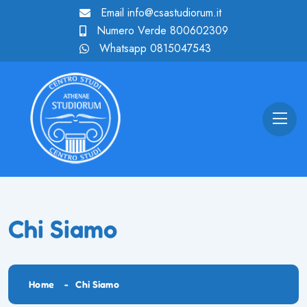
Email
info@csastudiorum.it
Numero Verde
800602309
Whatsapp
0815047543
Chi Siamo
Home
Chi Siamo