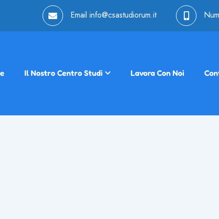
Email
info@csastudiorum.it
Num
e
Il Nostro Centro Studi
Lavora Con Noi
Cont