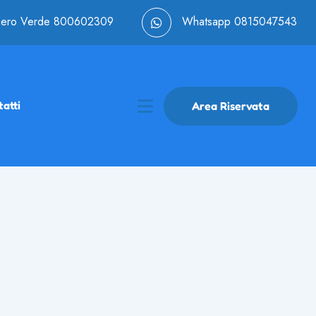
ero Verde
800602309
Whatsapp
0815047543
atti
Area Riservata